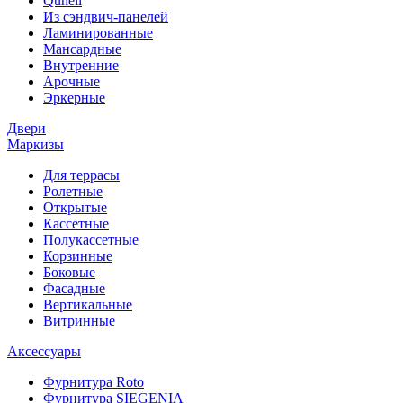
Qunell
Из сэндвич-панелей
Ламинированные
Мансардные
Внутренние
Арочные
Эркерные
Двери
Маркизы
Для террасы
Ролетные
Открытые
Кассетные
Полукассетные
Корзинные
Боковые
Фасадные
Вертикальные
Витринные
Аксессуары
Фурнитура Roto
Фурнитура SIEGENIA