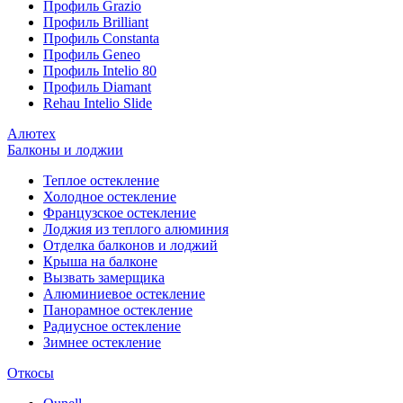
Профиль Grazio
Профиль Brilliant
Профиль Constanta
Профиль Geneo
Профиль Intelio 80
Профиль Diamant
Rehau Intelio Slide
Алютех
Балконы и лоджии
Теплое остекление
Холодное остекление
Французское остекление
Лоджия из теплого алюминия
Отделка балконов и лоджий
Крыша на балконе
Вызвать замерщика
Алюминиевое остекление
Панорамное остекление
Радиусное остекление
Зимнее остекление
Откосы