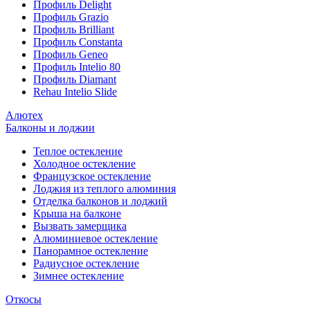
Профиль Delight
Профиль Grazio
Профиль Brilliant
Профиль Constanta
Профиль Geneo
Профиль Intelio 80
Профиль Diamant
Rehau Intelio Slide
Алютех
Балконы и лоджии
Теплое остекление
Холодное остекление
Французское остекление
Лоджия из теплого алюминия
Отделка балконов и лоджий
Крыша на балконе
Вызвать замерщика
Алюминиевое остекление
Панорамное остекление
Радиусное остекление
Зимнее остекление
Откосы