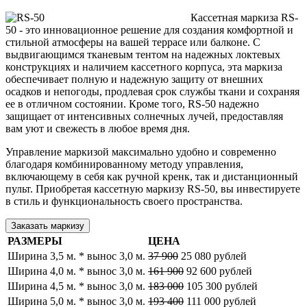
Кассетная маркиза RS-
50 - это инновационное решение для создания комфортной и
стильной атмосферы на вашей террасе или балконе. С
выдвигающимся тканевым тентом на надежных локтевых
конструкциях и наличием кассетного корпуса, эта маркиза
обеспечивает полную и надежную защиту от внешних
осадков и непогоды, продлевая срок службы ткани и сохраняя
ее в отличном состоянии. Кроме того, RS-50 надежно
защищает от интенсивных солнечных лучей, предоставляя
вам уют и свежесть в любое время дня.
Управление маркизой максимально удобно и современно
благодаря комбинированному методу управления,
включающему в себя как ручной кренк, так и дистанционный
пульт. Приобретая кассетную маркизу RS-50, вы инвестируете
в стиль и функциональность своего пространства.
Заказать маркизу
РАЗМЕРЫ
ЦЕНА
Ширина 3,5 м. * вынос 3,0 м.
37 900
25 080 рублей
Ширина 4,0 м. * вынос 3,0 м.
161 900
92 600 рублей
Ширина 4,5 м. * вынос 3,0 м.
183 000
105 300 рублей
Ширина 5,0 м. * вынос 3,0 м.
193 400
111 000 рублей